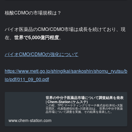
核酸CDMOの市場規模は？
バイオ医薬品のCMO/CDMO市場は成長を続けており、現
在、
世界で5,000億円程度
。
バイオCMO/CDMOの強化について
https://www.meti.go.jp/shingikai/sankoshin/shomu_ryutsu/b
io/pdf/011_09_00.pdf
世界の中分子医薬品市場について調査結果を発表
| Chem-Station (ケムステ)
この程、TPC マーケティングリサーチ株式会社(本社=大阪
市西区、代表取締役社長=川原喜治)は、 世界の中分子医薬
品市場について調査を実施、その結果を発表した。
www.chem-station.com