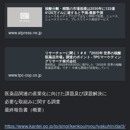
核酸分離・精製の市場規模は2030年に122億
4120万ドルに達すると予測-最新予測
ニュースをメディアだけではなくSNSで拡散。ニュース、
ニュースリリース、プレスリリース発信サービス
www.atpress.ne.jp
リサーチャーに聞く！＃６ 『2022年 世界の核酸
医薬品市場』調査のポイント - TPCマーケティン
グリサーチ株式会社
第6回は、2022年5月30日に発刊した『2022年 世界の核酸
医薬品市場』です！ 今後も開発が活発化していく
www.tpc-cop.co.jp
医薬品関連の産業化に向けた課題及び課題解決に
必要な取組みに関する調査
最終報告書（概要）
https://www.kantei.go.jp/jp/singi/kenkouiryou/iyakuhin/dai3/