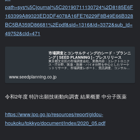
path=sys%5Cjournal%5C20190711130724%2D8185E6F
163399A89323ED3DF4078A16FE76229F8B49E66B328
BC5BA359D86681%2Epdf&sid=1316&id=3372&sub_id=
49752&cid=471
市場調査とコンサルティングのシード・プランニ
ング [ SEED PLANNING ] - プレスリリース
東京都文京区の市場調査会社。業務内容：エレクトロニク
ス・IT分野、医薬・医療・バイオ分野を中心としたマーケ
ットリサーチ、市場調査レポート、受託調査、コンサルテ
ィング。
www.seedplanning.co.jp
令和2年度 特許出願技術動向調査 結果概要 中分子医薬
https://www.jpo.go.jp/resources/report/gidou-
houkoku/tokkyo/document/index/2020_05.pdf